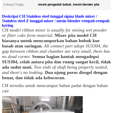
mesin pengaduk bubuk
mesin blender pita
Cahaya Tinggi:
,
Deskripsi CH Stainless steel tunggal sigma blade mixer /
Stainless steel Z tunggal mixer / mesin blender rempah-rempah
kering
CH model ribbon mixer is usually for mixing wet powder
or filter cake form material.
Mixer pita model CH
biasanya untuk mencampurkan bahan bubuk kue
basah atau saringan.
All contact part adopt SUS304, the
gap between ribbon and chamber are very small, there has
no dead corner.
Semua bagian kontak mengadopsi
SUS304, celah antara pita dan ruang sangat kecil, tidak
ada sudut mati.
Two ends of shaft being properly sealed,
and there's no leaking.
Dua ujung poros disegel dengan
benar, dan tidak ada kebocoran.
CH tersedia untuk mencampur bahan padat dengan bahan
cair