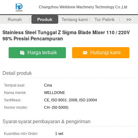
Changzhou Welldone Machinery Technology Co.,Ltd
Rumah
Produk
Tentang kami
Tur Pabrik
>>
Stainless Steel Tunggal Z Sigma Blade Mixer 110 / 220V
98% Presisi Pencampuran
Harga terbaik
Hubungi kami
Detail produk
Tempat asal:
Cina
Nama merek:
WELLDONE
Sertifikasi:
CE, ISO 9001: 2008, ISO 10004
Nomor model:
CH- (50-5000)
Syarat-syarat pembayaran & pengiriman
Kuantitas min Order:
1 set