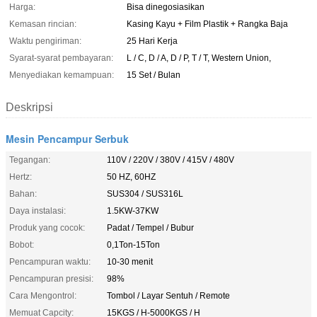
Harga:
Bisa dinegosiasikan
Kemasan rincian:
Kasing Kayu + Film Plastik + Rangka Baja
Waktu pengiriman:
25 Hari Kerja
Syarat-syarat pembayaran:
L / C, D / A, D / P, T / T, Western Union,
Menyediakan kemampuan:
15 Set / Bulan
Deskripsi
Mesin Pencampur Serbuk
Tegangan:
110V / 220V / 380V / 415V / 480V
Hertz:
50 HZ, 60HZ
Bahan:
SUS304 / SUS316L
Daya instalasi:
1.5KW-37KW
Produk yang cocok:
Padat / Tempel / Bubur
Bobot:
0,1Ton-15Ton
Pencampuran waktu:
10-30 menit
Pencampuran presisi:
98%
Cara Mengontrol:
Tombol / Layar Sentuh / Remote
Memuat Capcity:
15KGS / H-5000KGS / H