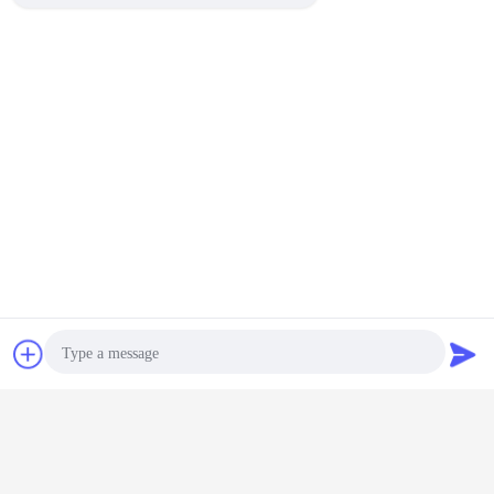
peralatan pencampuran bubuk kering
mesin blender pita
Tag:
,
mesin mixer bubuk
,
Dapatkan Harga Terbaik untuk
Stainless Steel Tunggal Z Sigma
Blade Mixer 110 / 220V 98%
Presisi Pencampuran
Obrolan
Quote request
Terus
suatu
Mesin Pencampur Serbuk
Lebih
Photo