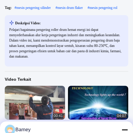
Tag:
#
mesin pengering silinder
#
mesin drum flaker
#
mesin pengering rol
Deskripsi Video:
Pelajari bagaimana pengering roller drum hemat energi ini dapat
menyederhanakan alur kerja pengeringan industri dan meningkatkan keandalan.
Dalam video ini, kami mendemonstrasikan pengoperasian pengering drum baja
tahan karat, menampilkan kontrol layar sentuh, kisaran suhu 80-250℃, dan
proses pengeringan efisien untuk bahan cair dan pasta di industri kimia, farmasi,
dan makanan.
Video Terkait
00:41
04:07
Video Pengenalan Transportasi
Mesin pengering semprotan industri
Barney
Pengering Drum Roller 80-250℃
380V SUS316L 55KW Gas/Diesel