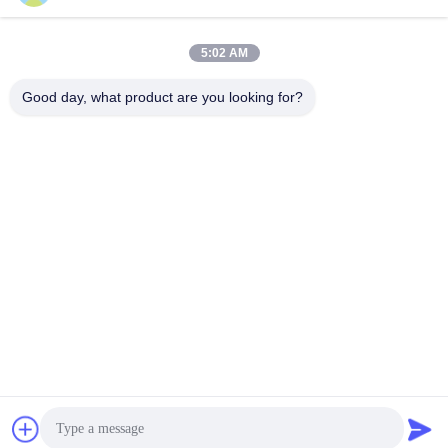
GT 滚筒刮板干燥机
Video Lainnya
October 18, 2022
November 04, 2025
5:02 AM
Good day, what product are you looking for?
00:44
00:37
Mesin Pengering Semprot
Mesin pengering semprotan industri
SUS316L 55KW untuk bubuk kimia
Video Lainnya
makanan susu
Video Lainnya
May 28, 2025
November 04, 2025
01:11
00:45
Pengering Tempat Tidur Cairan
5-80 Mesh Roller Compactor
Remah Roti Garam Cepat Kering
Granulator Kontrol Layar Sentuh 10-
25Mpa
Video Lainnya
LGS 干法造粒机
April 02, 2026
October 04, 2022