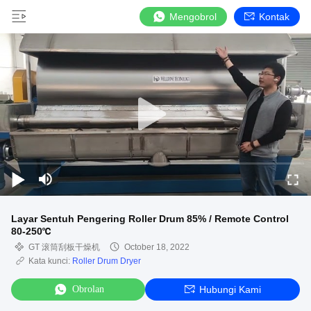
Mengobrol
Kontak
Layar Sentuh Pengering Roller Drum 85% / Remote Control
80-250℃
GT 滚筒刮板干燥机
October 18, 2022
Kata kunci:
Roller Drum Dryer
Obrolan
Hubungi Kami