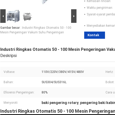
Kemasan rincian:
Waktu pengiriman:
Syarat-syarat pemb
Menyediakan kema
Gambar besar :
Industri Ringkas Otomatis 50 - 100
Mesin Pengeringan Vakum Suhu Pengeringan
Kontak
Industri Ringkas Otomatis 50 - 100 Mesin Pengeringan Va
Deskripsi
Voltase:
110V/220V/380V/415V/480V
Hertz:
Bahan:
SUS304/SUS316L
Bobot:
Efisiensi Pengeringan:
80%
Cara u
baki pengering rotary
pengering baki kabi
Menyoroti:
,
Industri Ringkas Otomatis 50 - 100 Mesin Pengering