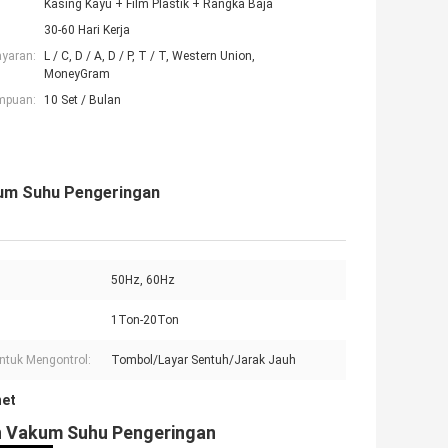
Kasing Kayu + Film Plastik + Rangka Baja
30-60 Hari Kerja
ayaran:
L / C, D / A, D / P, T / T, Western Union,
MoneyGram
mpuan:
10 Set / Bulan
kum Suhu Pengeringan
50Hz, 60Hz
1Ton-20Ton
ntuk Mengontrol:
Tombol/Layar Sentuh/Jarak Jauh
net
an Vakum Suhu Pengeringan