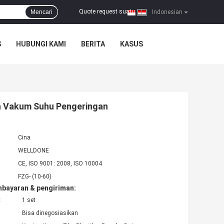
Quote request suatu
Mencari
|
Indonesian
S
HUBUNGI KAMI
BERITA
KASUS
an Vakum Suhu Pengeringan
Cina
WELLDONE
CE, ISO 9001: 2008, ISO 10004
FZG- (10-60)
mbayaran & pengiriman:
:
1 set
Bisa dinegosiasikan