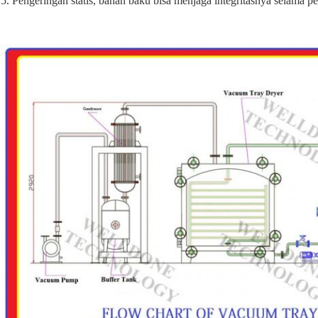
5. Pengeringan statis, bahan baku bisa menjaga integritasnya selama p