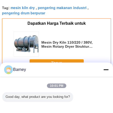
mesin kiln dry
pengering makanan industri
Tag:
,
,
pengering drum berputar
Dapatkan Harga Terbaik untuk
Mesin Dry Kiln 110/220 / 380V,
Mesin Rotary Dryer Struktur
Sederhana
Terus
Barney
Pengering Rotary Kiln
Lebih
10:01 PM
Good day, what product are you looking for?
y
Tingkat Produksi
Pengering Industri
HAG Seri Tiga
Steam Dryer Sand
Besar Pengering
Rotary Titanium, 1
Drum Rotary Kiln
Rotary Dryer
Rotary Kiln Umur
- 80Ton
Dryer Skala Besar
Pengeringan