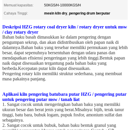
Memuat kapasitas:
50KGS/H-10000KGS/H
mesin kiln dry
pengering drum berputar
Cahaya Tinggi:
,
Deskripsi HZG rotary coal dryer kiln / rotary dryer untuk msw
/ clay rotary dryer
Bahan baku basah dimasukkan ke dalam pengering dengan
pengumpan sekrup, dan akan didistribusikan oleh papan naik di
dalamnya.Bahan baku yang tersebar memiliki permukaan yang lebih
besar, dapat sepenuhnya bersentuhan dengan udara panas dan
mendapatkan efisiensi pengeringan yang lebih tinggi.Bentuk papan
naik dapat disesuaikan tergantung pada bahan baku yang
berbeda.Kecepatan putar kiln dapat disesuaikan.
Pengering rotary kiln memiliki struktur sederhana, yang membuat
masa pakainya panjang.
Aplikasi kiln pengering batubara putar HZG / pengering putar
untuk pengering putar msw / tanah liat
1. Sangat cocok untuk mengeringkan bahan baku yang memiliki
ukuran besar dan berat jenis yang berat.Misalnya: bijih, terak tanur
tinggi, batu bara, bubuk logam, pupuk fosfor, amonium sulfat dan
sebagainya.
2. Sangat cocok untuk bubuk, bahan baku bentuk granul yang