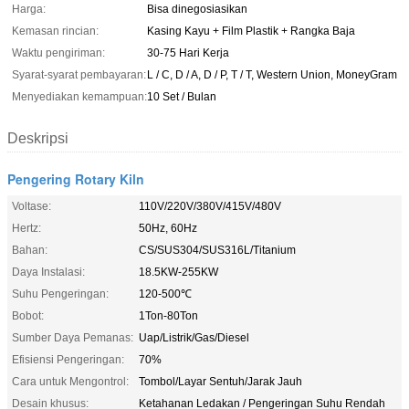
Harga:
Bisa dinegosiasikan
Kemasan rincian:
Kasing Kayu + Film Plastik + Rangka Baja
Waktu pengiriman:
30-75 Hari Kerja
Syarat-syarat pembayaran:
L / C, D / A, D / P, T / T, Western Union, MoneyGram
Menyediakan kemampuan:
10 Set / Bulan
Deskripsi
Pengering Rotary Kiln
Voltase:
110V/220V/380V/415V/480V
Hertz:
50Hz, 60Hz
Bahan:
CS/SUS304/SUS316L/Titanium
Daya Instalasi:
18.5KW-255KW
Suhu Pengeringan:
120-500℃
Bobot:
1Ton-80Ton
Sumber Daya Pemanas:
Uap/Listrik/Gas/Diesel
Efisiensi Pengeringan:
70%
Cara untuk Mengontrol:
Tombol/Layar Sentuh/Jarak Jauh
Desain khusus:
Ketahanan Ledakan / Pengeringan Suhu Rendah