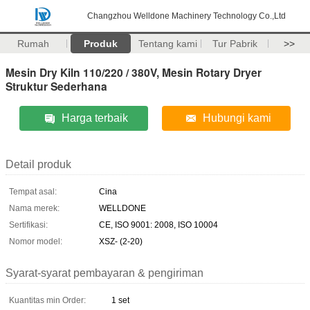
Changzhou Welldone Machinery Technology Co.,Ltd
Rumah
Produk
Tentang kami
Tur Pabrik
>>
Mesin Dry Kiln 110/220 / 380V, Mesin Rotary Dryer
Struktur Sederhana
Harga terbaik
Hubungi kami
Detail produk
Tempat asal:
Cina
Nama merek:
WELLDONE
Sertifikasi:
CE, ISO 9001: 2008, ISO 10004
Nomor model:
XSZ- (2-20)
Syarat-syarat pembayaran & pengiriman
Kuantitas min Order:
1 set