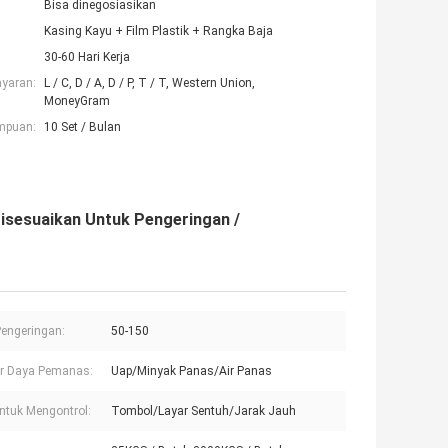
Bisa dinegosiasikan
Kasing Kayu + Film Plastik + Rangka Baja
30-60 Hari Kerja
ayaran:
L / C, D / A, D / P, T / T, Western Union,
MoneyGram
mpuan:
10 Set / Bulan
sesuaikan Untuk Pengeringan /
engeringan:
50-150
r Daya Pemanas:
Uap/Minyak Panas/Air Panas
ntuk Mengontrol:
Tombol/Layar Sentuh/Jarak Jauh