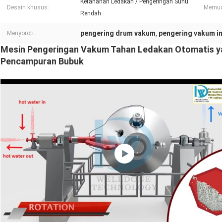
Ketahanan Ledakan / Pengeringan Suhu
Desain khusus:
Memua
Rendah
pengering drum vakum
pengering vakum in
Menyoroti:
,
Mesin Pengeringan Vakum Tahan Ledakan Otomatis ya
Pencampuran Bubuk