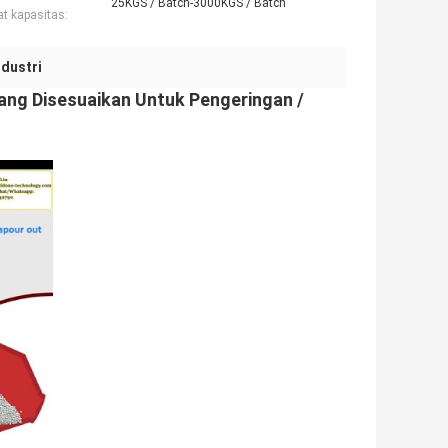
25KGS / Batch-3000KGS / Batch
t kapasitas:
dustri
ng Disesuaikan Untuk Pengeringan /