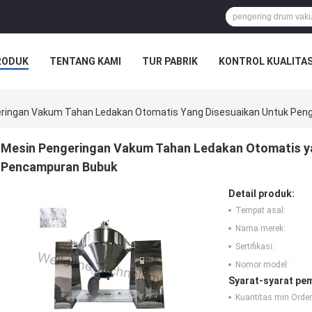
RODUK
TENTANG KAMI
TUR PABRIK
KONTROL KUALITA
SAHAAN
ringan Vakum Tahan Ledakan Otomatis Yang Disesuaikan Untuk Pen
Mesin Pengeringan Vakum Tahan Ledakan Otomatis ya
Pencampuran Bubuk
Detail produk:
Tempat asal:
Nama merek:
Sertifikasi:
Nomor model:
Syarat-syarat pe
Kuantitas min Order