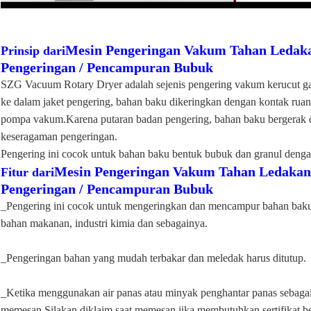
Mesin Pengeringan Vakum Tahan Ledaka
Prinsip dari
Pengeringan / Pencampuran Bubuk
SZG Vacuum Rotary Dryer adalah sejenis pengering vakum kerucut g
ke dalam jaket pengering, bahan baku dikeringkan dengan kontak ru
pompa vakum.Karena putaran badan pengering, bahan baku bergerak 
keseragaman pengeringan.
Pengering ini cocok untuk bahan baku bentuk bubuk dan granul dengan
Mesin Pengeringan Vakum Tahan Ledakan 
Fitur dari
Pengeringan / Pencampuran Bubuk
_Pengering ini cocok untuk mengeringkan dan mencampur bahan baku bu
bahan makanan, industri kimia dan sebagainya.
_Pengeringan bahan yang mudah terbakar dan meledak harus ditutup.
_Ketika menggunakan air panas atau minyak penghantar panas sebaga
memesan.Silakan diklaim saat memesan jika membutuhkan sertifikat be