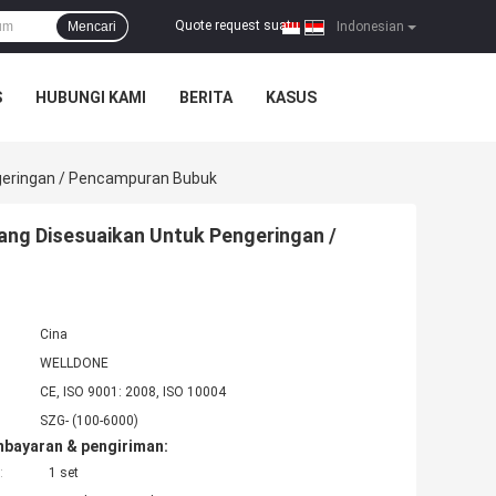
Quote request suatu
Mencari
|
Indonesian
S
HUBUNGI KAMI
BERITA
KASUS
geringan / Pencampuran Bubuk
ng Disesuaikan Untuk Pengeringan /
Cina
WELLDONE
CE, ISO 9001: 2008, ISO 10004
SZG- (100-6000)
mbayaran & pengiriman:
:
1 set