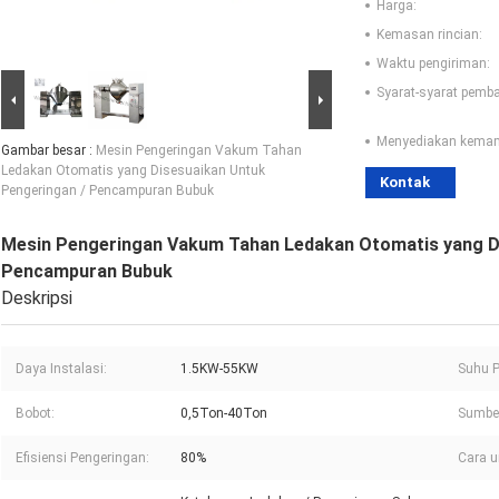
Harga:
Kemasan rincian:
Waktu pengiriman:
Syarat-syarat pemb
Menyediakan kema
Gambar besar :
Mesin Pengeringan Vakum Tahan
Ledakan Otomatis yang Disesuaikan Untuk
Kontak
Pengeringan / Pencampuran Bubuk
Mesin Pengeringan Vakum Tahan Ledakan Otomatis yang Di
Pencampuran Bubuk
Deskripsi
Daya Instalasi:
1.5KW-55KW
Suhu P
Bobot:
0,5Ton-40Ton
Sumbe
Efisiensi Pengeringan:
80%
Cara u