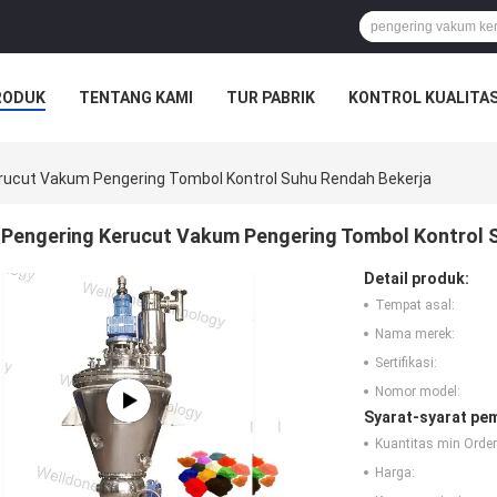
RODUK
TENTANG KAMI
TUR PABRIK
KONTROL KUALITA
SAHAAN
rucut Vakum Pengering Tombol Kontrol Suhu Rendah Bekerja
Pengering Kerucut Vakum Pengering Tombol Kontrol 
Detail produk:
Tempat asal:
Nama merek:
Sertifikasi:
Nomor model:
Syarat-syarat pe
Kuantitas min Order
Harga: