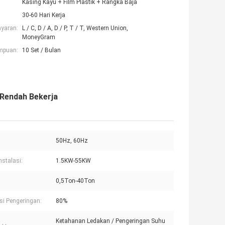
Kasing Kayu + Film Plastik + Rangka Baja
30-60 Hari Kerja
ayaran:
L / C, D / A, D / P, T / T, Western Union,
MoneyGram
mpuan:
10 Set / Bulan
Rendah Bekerja
50Hz, 60Hz
nstalasi:
1.5KW-55KW
0,5Ton-40Ton
nsi Pengeringan:
80%
Ketahanan Ledakan / Pengeringan Suhu