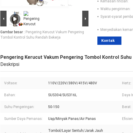
Kemasan rincian:
Waktu pengiriman:
Syarat-syarat pemb
Menyediakan kema
Gambar besar :
Pengering Kerucut Vakum Pengering
Tombol Kontrol Suhu Rendah Bekerja
Kontak
Pengering Kerucut Vakum Pengering Tombol Kontrol Suhu 
Deskripsi
Voltase:
110V/220V/380V/415V/480V
Hertz:
Bahan:
SUS304/SUS316L
Daya I
Suhu Pengeringan:
50-150
Berat:
Sumber Daya Pemanas:
Uap/Minyak Panas/Air Panas
Efisie
Tombol/Layar Sentuh/Jarak Jauh