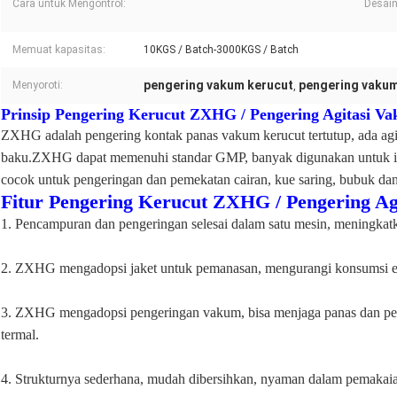
Cara untuk Mengontrol:
Desain
Memuat kapasitas:
10KGS / Batch-3000KGS / Batch
pengering vakum kerucut
pengering vakum
Menyoroti:
,
Prinsip Pengering Kerucut ZXHG / Pengering Agitasi V
ZXHG adalah pengering kontak panas vakum kerucut tertutup, ada ag
baku.ZXHG dapat memenuhi standar GMP, banyak digunakan untuk indu
cocok untuk pengeringan dan pemekatan cairan, kue saring, bubuk dan
Fitur Pengering Kerucut ZXHG / Pengering Ag
1. Pencampuran dan pengeringan selesai dalam satu mesin, meningkatka
2. ZXHG mengadopsi jaket untuk pemanasan, mengurangi konsumsi e
3. ZXHG mengadopsi pengeringan vakum, bisa menjaga panas dan perp
termal.
4. Strukturnya sederhana, mudah dibersihkan, nyaman dalam pemakai