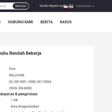
Quote request suatu
Mencari
|
Indonesian
S
HUBUNGI KAMI
BERITA
KASUS
Suhu Rendah Bekerja
Cina
WELLDONE
CE, ISO 9001: 2008, ISO 10004
ZXHG- (50-6000)
mbayaran & pengiriman:
:
1 set
Bisa dinegosiasikan