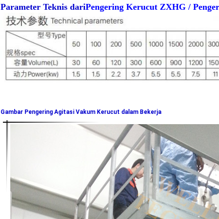
Parameter Teknis dari
Pengering Kerucut ZXHG / Penger
Gambar Pengering Agitasi Vakum Kerucut dalam Bekerja