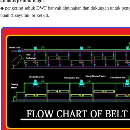
kualitas produk bagus.
◆ pengering sabuk DWF banyak digunakan dan dukungan untuk pengeri
buah & sayuran, briket dll.