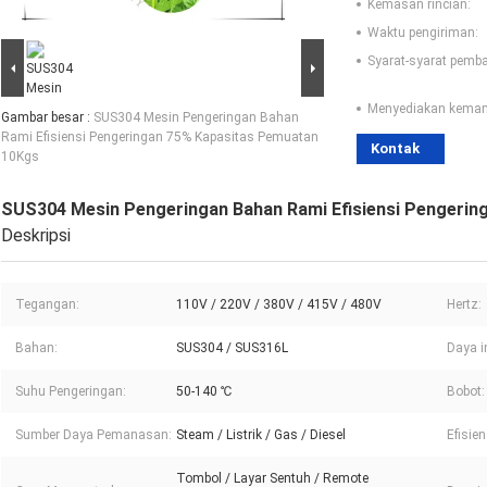
Kemasan rincian:
Waktu pengiriman:
Syarat-syarat pemb
Menyediakan kema
Gambar besar :
SUS304 Mesin Pengeringan Bahan
Rami Efisiensi Pengeringan 75% Kapasitas Pemuatan
Kontak
10Kgs
SUS304 Mesin Pengeringan Bahan Rami Efisiensi Pengeri
Deskripsi
Tegangan:
110V / 220V / 380V / 415V / 480V
Hertz:
Bahan:
SUS304 / SUS316L
Daya i
Suhu Pengeringan:
50-140 ℃
Bobot:
Sumber Daya Pemanasan:
Steam / Listrik / Gas / Diesel
Efisie
Tombol / Layar Sentuh / Remote