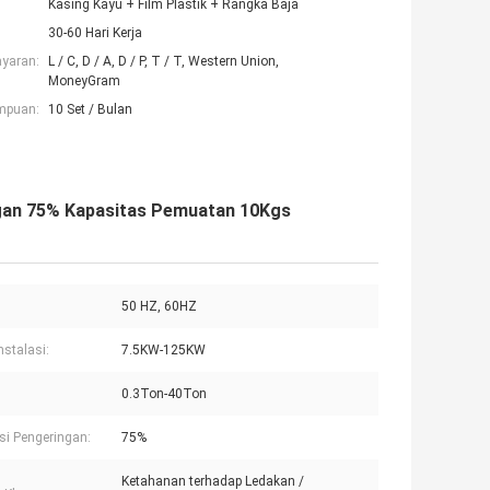
Kasing Kayu + Film Plastik + Rangka Baja
30-60 Hari Kerja
ayaran:
L / C, D / A, D / P, T / T, Western Union,
MoneyGram
mpuan:
10 Set / Bulan
ngan 75% Kapasitas Pemuatan 10Kgs
50 HZ, 60HZ
nstalasi:
7.5KW-125KW
0.3Ton-40Ton
nsi Pengeringan:
75%
Ketahanan terhadap Ledakan /