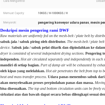
Cara Mengontrol:
Desain
Memuat Capcity:
10KGS / H-1000KGS / H
pengering konveyor udara panas
mesin pe
Menyoroti:
,
Deskripsi mesin pengering rami DWF
Raw materials are uniformly fed on the mesh-belt / plate belt by distrib
sabuk-jala / sabuk piring oleh distributor.
The mesh-belt / plate bel
device.
Sabuk jala / sabuk pelat ditarik dan dipindahkan ke dal
dryer is consisted of several independent drying sections.
Pengering t
independen.
Hot air circulated separately and independently in each s
mandiri di setiap bagian.
Part of damp air will be exhausted by exhau
oleh kipas yang melelahkan.
Hot air penetrates the belt from top to 
heat and mass transfer process.
Udara panas menembus sabuk dari a
akan menyelesaikan proses perpindahan panas dan massa.
Moving 
bisa disesuaikan.
The top and bottom circulation units can be freely 
sirkulasi atas dan bawah dapat secara bebas dilengkapi sesuai d