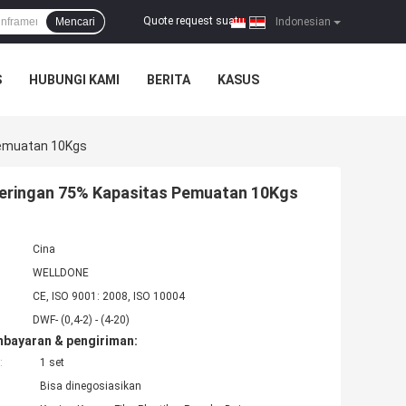
Quote request suatu
Mencari
|
Indonesian
S
HUBUNGI KAMI
BERITA
KASUS
Pemuatan 10Kgs
geringan 75% Kapasitas Pemuatan 10Kgs
Cina
WELLDONE
CE, ISO 9001: 2008, ISO 10004
DWF- (0,4-2) - (4-20)
mbayaran & pengiriman:
:
1 set
Bisa dinegosiasikan