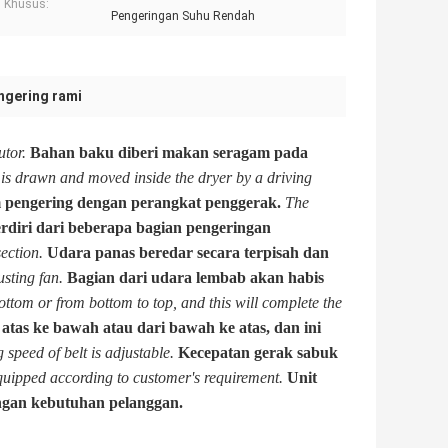
 Khusus:
Pengeringan Suhu Rendah
ngering rami
utor.
Bahan baku diberi makan seragam pada
t is drawn and moved inside the dryer by a driving
am pengering dengan perangkat penggerak.
The
erdiri dari beberapa bagian pengeringan
ection.
Udara panas beredar secara terpisah dan
sting fan.
Bagian dari udara lembab akan habis
bottom or from bottom to top, and this will complete the
tas ke bawah atau dari bawah ke atas, dan ini
speed of belt is adjustable.
Kecepatan gerak sabuk
equipped according to customer's requirement.
Unit
engan kebutuhan pelanggan.