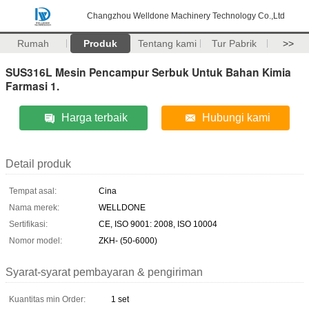
Changzhou Welldone Machinery Technology Co.,Ltd
Rumah
Produk
Tentang kami
Tur Pabrik
>>
SUS316L Mesin Pencampur Serbuk Untuk Bahan Kimia
Farmasi 1.
Harga terbaik
Hubungi kami
Detail produk
Tempat asal:
Cina
Nama merek:
WELLDONE
Sertifikasi:
CE, ISO 9001: 2008, ISO 10004
Nomor model:
ZKH- (50-6000)
Syarat-syarat pembayaran & pengiriman
Kuantitas min Order:
1 set