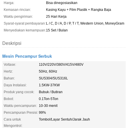
Harga:
Bisa dinegosiasikan
Kemasan rincian:
Kasing Kayu + Film Plastik + Rangka Baja
Waktu pengiriman:
25 Hari Kerja
Syarat-syarat pembayaran:
L / C, D / A, D / P, T / T, Western Union, MoneyGram
Menyediakan kemampuan:
15 Set / Bulan
Deskripsi
Mesin Pencampur Serbuk
Voltase:
110V/220V/380V/415V/480V
Hertz:
50Hz, 60Hz
Bahan:
SUS304/SUS316L
Daya Instalasi:
1.5KW-37KW
Produk yang cocok:
Bubuk / Butiran
Bobot:
0.1Ton-5Ton
Waktu pencampuran:
10-30 menit
Pencampuran Presisi:
99%
Cara untuk
Tombol/Layar Sentuh/Jarak Jauh
Mengontrol: