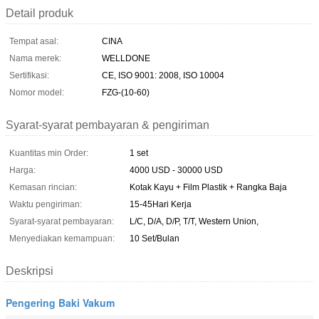
Detail produk
Tempat asal:
CINA
Nama merek:
WELLDONE
Sertifikasi:
CE, ISO 9001: 2008, ISO 10004
Nomor model:
FZG-(10-60)
Syarat-syarat pembayaran & pengiriman
Kuantitas min Order:
1 set
Harga:
4000 USD - 30000 USD
Kemasan rincian:
Kotak Kayu + Film Plastik + Rangka Baja
Waktu pengiriman:
15-45Hari Kerja
Syarat-syarat pembayaran:
L/C, D/A, D/P, T/T, Western Union,
Menyediakan kemampuan:
10 Set/Bulan
Deskripsi
Pengering Baki Vakum