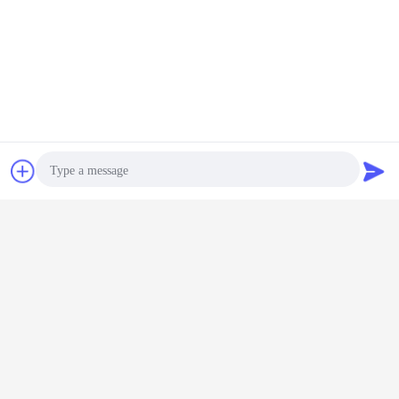
pengering baki kabinet
pengering baki putar
Tag:
,
,
mesin pengering buah
Obrolan
Quote request
Dapatkan Harga Terbaik untuk
suatu
Pengering VTD Industri Stainless
Photo
Steel Remote Control Untuk
Farmasi
Video Call
Terus
Audio Call
Pengering Baki Vakum
Lebih