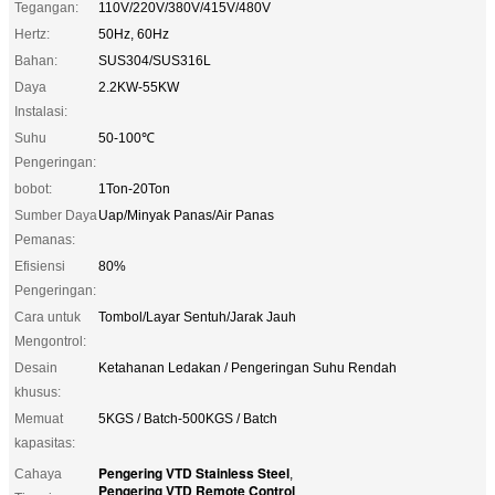
Tegangan:
110V/220V/380V/415V/480V
Hertz:
50Hz, 60Hz
Bahan:
SUS304/SUS316L
Daya
2.2KW-55KW
Instalasi:
Suhu
50-100℃
Pengeringan:
bobot:
1Ton-20Ton
Sumber Daya
Uap/Minyak Panas/Air Panas
Pemanas:
Efisiensi
80%
Pengeringan:
Cara untuk
Tombol/Layar Sentuh/Jarak Jauh
Mengontrol:
Desain
Ketahanan Ledakan / Pengeringan Suhu Rendah
khusus:
Memuat
5KGS / Batch-500KGS / Batch
kapasitas:
Pengering VTD Stainless Steel
Cahaya
,
Pengering VTD Remote Control
,