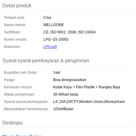
Detail produk
Tempat asal:
Cina
Nama merek:
WELLDONE
Sertifikasi:
CE, ISO 9001: 2008, ISO 10004
Nomor model:
LPG- ((5-2000)
Dokumen:
LPG.pdf
Syarat-syarat pembayaran & pengiriman
Kuantitas min Order:
1set
Harga:
Bisa dinegosiasikan
Kemasan rincian:
Kotak Kayu + Film Plastik + Rangka Baja
Waktu pengiriman:
30-90hari kerja
Syarat-syarat pembayaran:
L/C,D/A,D/P,T/T,Western Union,MoneyGram
Menyediakan kemampuan:
10Set/Bulan
Deskripsi