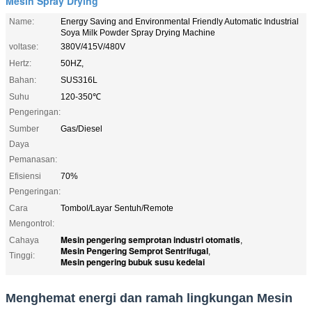
Mesin Spray Drying
Name:
Energy Saving and Environmental Friendly Automatic Industrial
Soya Milk Powder Spray Drying Machine
voltase:
380V/415V/480V
Hertz:
50HZ,
Bahan:
SUS316L
Suhu
120-350℃
Pengeringan:
Sumber
Gas/Diesel
Daya
Pemanasan:
Efisiensi
70%
Pengeringan:
Cara
Tombol/Layar Sentuh/Remote
Mengontrol:
Mesin pengering semprotan industri otomatis
Cahaya
,
Mesin Pengering Semprot Sentrifugal
,
Tinggi:
Mesin pengering bubuk susu kedelai
Menghemat energi dan ramah lingkungan Mesin