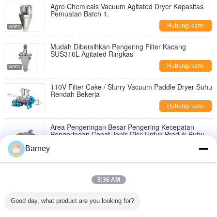
Agro Chemicals Vacuum Agitated Dryer Kapasitas
Pemuatan Batch 1.
Hubungi kami
Mudah Dibersihkan Pengering Filter Kacang
SUS316L Agitated Ringkas
Hubungi kami
110V Filter Cake / Slurry Vacuum Paddle Dryer Suhu
Rendah Bekerja
Hubungi kami
Area Pengeringan Besar Pengering Kecepatan
Pengeringan Cepat Jenis Disc Untuk Produk Bubuk
dan Butiran Gran
Hubungi kami
Barney
Vacuum Paddle Dryer Bahan Titanium Gelar Vakum
Tinggi
5:36 AM
Hubungi kami
Good day, what product are you looking for?
ZHG Series CS Bahan Vacuum Rake Dryer Ledakan
Ketahanan Untuk Makanan Ikan